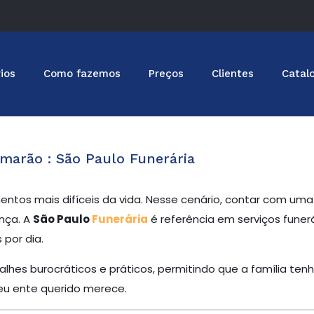
ios
Como fazemos
Preços
Clientes
Catal
amarão : São Paulo Funerária
ntos mais difíceis da vida. Nesse cenário, contar com u
nça. A
São Paulo
Funerária
é referência em serviços funer
por dia.
lhes burocráticos e práticos, permitindo que a família tenh
u ente querido merece.