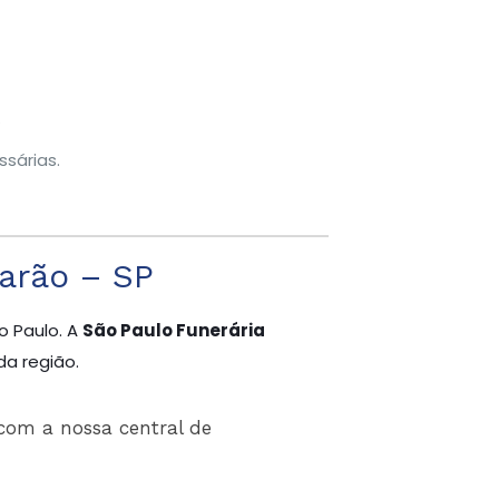
.
sárias.
arão – SP
o Paulo. A
São Paulo Funerária
da região.
com a nossa central de