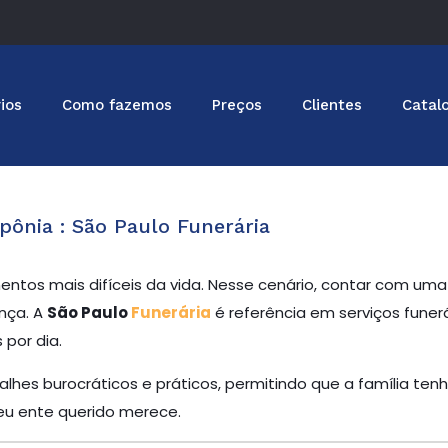
ios
Como fazemos
Preços
Clientes
Catal
pônia : São Paulo Funerária
ntos mais difíceis da vida. Nesse cenário, contar com u
nça. A
São Paulo
Funerária
é referência em serviços funer
por dia.
lhes burocráticos e práticos, permitindo que a família tenh
u ente querido merece.