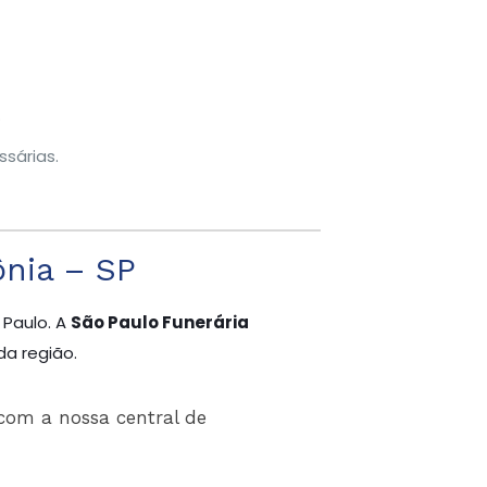
.
sárias.
nia – SP
 Paulo. A
São Paulo Funerária
da região.
com a nossa central de