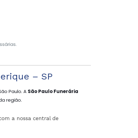
.
sárias.
erique – SP
São Paulo. A
São Paulo Funerária
da região.
com a nossa central de