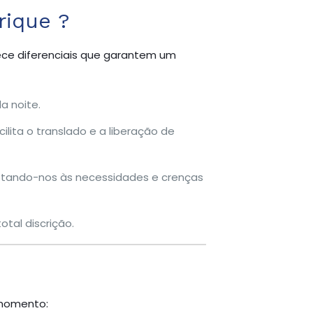
rique ?
rece diferenciais que garantem um
a noite.
lita o translado e a liberação de
ptando-nos às necessidades e crenças
tal discrição.
 momento: