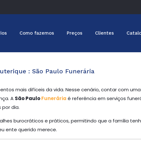
ios
Como fazemos
Preços
Clientes
Catal
uterique : São Paulo Funerária
ntos mais difíceis da vida. Nesse cenário, contar com u
nça. A
São Paulo
Funerária
é referência em serviços funer
por dia.
lhes burocráticos e práticos, permitindo que a família tenh
u ente querido merece.