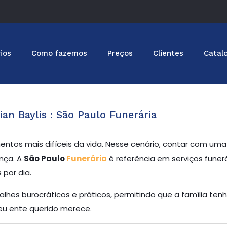
ios
Como fazemos
Preços
Clientes
Catal
ian Baylis : São Paulo Funerária
ntos mais difíceis da vida. Nesse cenário, contar com u
nça. A
São Paulo
Funerária
é referência em serviços funer
por dia.
lhes burocráticos e práticos, permitindo que a família tenh
u ente querido merece.