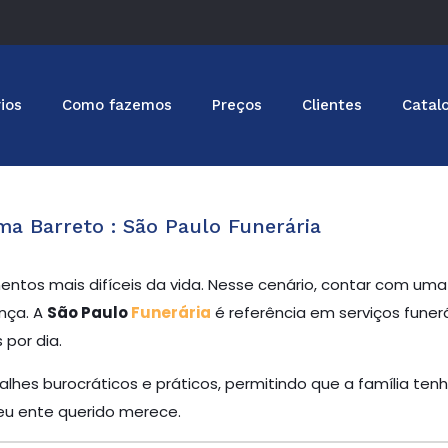
ios
Como fazemos
Preços
Clientes
Catal
ma Barreto : São Paulo Funerária
ntos mais difíceis da vida. Nesse cenário, contar com u
nça. A
São Paulo
Funerária
é referência em serviços funer
por dia.
lhes burocráticos e práticos, permitindo que a família tenh
u ente querido merece.