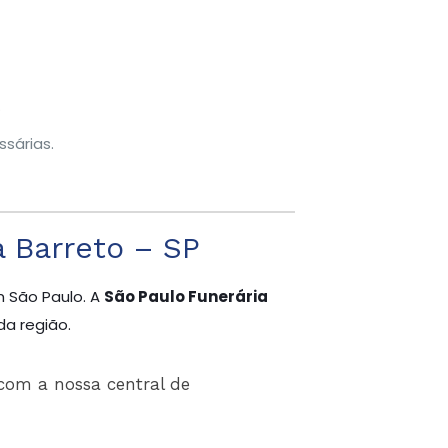
.
sárias.
 Barreto – SP
m São Paulo. A
São Paulo Funerária
da região.
com a nossa central de