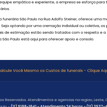
quipe empática e experiente, a empresa se esforça para 
ários.
unerária São Paulo na Rua Adolfo Steiner, oferece uma ma
 Seja optando por uma cremação individual ou coletiva, os
ais de estimação estão sendo tratados com o respeito e 
 São Paulo está aqui para oferecer apoio e consolo.
alcule Você Mesmo os Custos de funerais - Clique Aqu
itos Reservados. Atendimentos e agencias na regiao, Leste, O
aulo -
(11) 5198-1641 - Atendimento 24 horas - (11) 3537