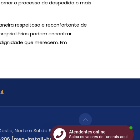
tornar o processo de despedida o mais
neira respeitosa e reconfortante de
 proprietários podem encontrar
a dignidade que merecem. Em
i.
este, Norte e Sul de São Paulo -
Atendentes online
Saiba os valores de funerais aqui
-4206.[pwa-install-button]
Clique aqui