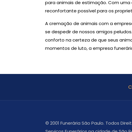
para animais de estimação. Com uma e
reconfortante possível para os propriet
A cremação de animais com a empresa f
se despedir de nossos amigos peludos.
conforto na certeza de que seus anim
momentos de luto, a empresa funerária
C
© 2001 Funerária São Paulo. Todos Dire
Serviços Funerários na cidade de São P