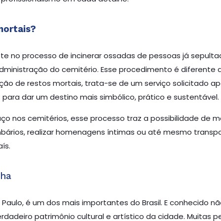
mortais?
te no processo de incinerar ossadas de pessoas já sepult
administração do cemitério. Esse procedimento é diferente 
ão de restos mortais, trata-se de um serviço solicitado a
para dar um destino mais simbólico, prático e sustentável.
ço nos cemitérios, esse processo traz a possibilidade de m
mbários, realizar homenagens íntimas ou até mesmo transpo
ís.
nha
o Paulo, é um dos mais importantes do Brasil. E conhecid
iro patrimônio cultural e artístico da cidade. Muitas per