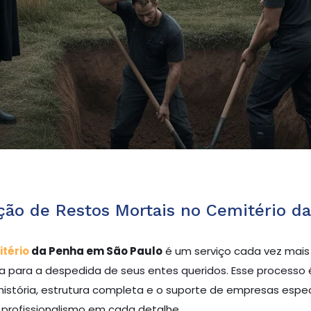
ão de Restos Mortais no Cemitério d
tério
da Penha em São Paulo
é um serviço cada vez mais
sa para a despedida de seus entes queridos. Esse processo
do história, estrutura completa e o suporte de empresas esp
profissionalismo em cada detalhe.