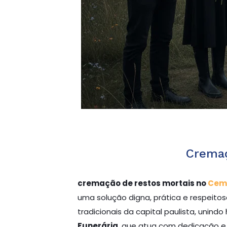
Cremaç
cremação de restos mortais no
Cemi
uma solução digna, prática e respeito
tradicionais da capital paulista, unin
Funerária
, que atua com dedicação e 