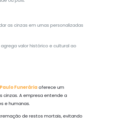
de ou país.
ar as cinzas em urnas personalizadas
grega valor histórico e cultural ao
Paulo Funerária
oferece um
as cinzas. A empresa entende a
tes e humanas.
 cremação de restos mortais, evitando