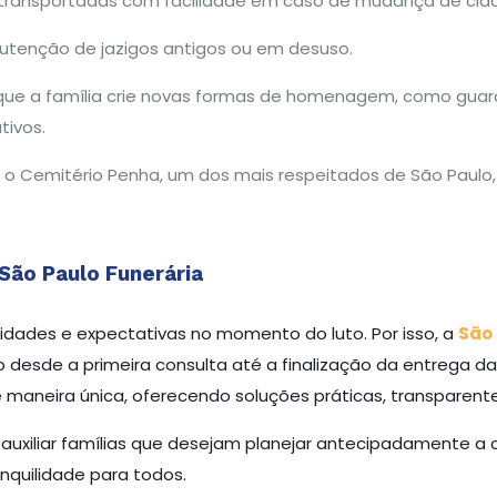
 transportadas com facilidade em caso de mudança de cida
nutenção de jazigos antigos ou em desuso.
que a família crie novas formas de homenagem, como guard
tivos.
 o Cemitério Penha, um dos mais respeitados de São Paulo, a
São Paulo Funerária
idades e expectativas no momento do luto. Por isso, a
São 
 desde a primeira consulta até a finalização da entrega d
e maneira única, oferecendo soluções práticas, transparen
e auxiliar famílias que desejam planejar antecipadamente a
nquilidade para todos.