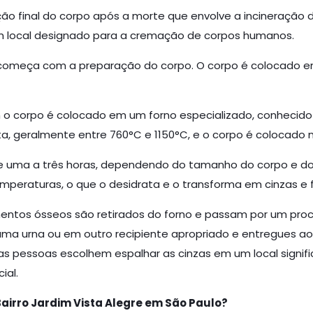
o final do corpo após a morte que envolve a incineração 
m local designado para a cremação de corpos humanos.
omeça com a preparação do corpo. O corpo é colocado em 
 o corpo é colocado em um forno especializado, conhecido
, geralmente entre 760°C e 1150°C, e o corpo é colocado n
 uma a três horas, dependendo do tamanho do corpo e do 
mperaturas, o que o desidrata e o transforma em cinzas e
entos ósseos são retirados do forno e passam por um proc
ma urna ou em outro recipiente apropriado e entregues ao
 pessoas escolhem espalhar as cinzas em um local signific
ial.
airro Jardim Vista Alegre em São Paulo?