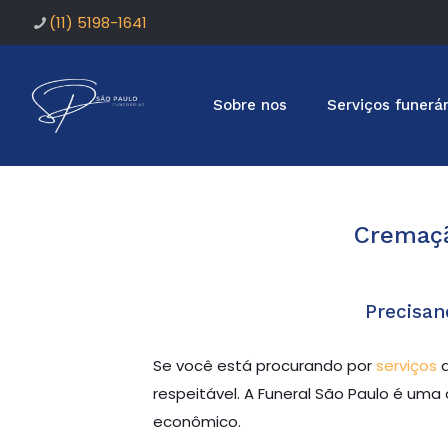
(11) 5198-1641
Sobre nos
Serviços funerár
Cremaçã
Precisan
Se você está procurando por
serviços
d
respeitável. A Funeral São Paulo é um
econômico.