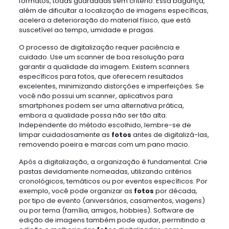
formatos, todas guardadas sem critério. Essa bagunça,
além de dificultar a localização de imagens específicas,
acelera a deterioração do material físico, que está
suscetível ao tempo, umidade e pragas.
O processo de digitalização requer paciência e
cuidado. Use um scanner de boa resolução para
garantir a qualidade da imagem. Existem scanners
específicos para fotos, que oferecem resultados
excelentes, minimizando distorções e imperfeições. Se
você não possui um scanner, aplicativos para
smartphones podem ser uma alternativa prática,
embora a qualidade possa não ser tão alta.
Independente do método escolhido, lembre-se de
limpar cuidadosamente as
fotos
antes de digitalizá-las,
removendo poeira e marcas com um pano macio.
Após a digitalização, a organização é fundamental. Crie
pastas devidamente nomeadas, utilizando critérios
cronológicos, temáticos ou por eventos específicos. Por
exemplo, você pode organizar as
fotos
por década,
por tipo de evento (aniversários, casamentos, viagens)
ou por tema (família, amigos, hobbies). Software de
edição de imagens também pode ajudar, permitindo a