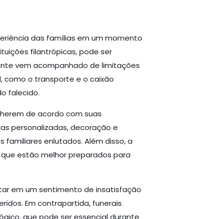
xperiência das famílias em um momento
tuições filantrópicas, pode ser
temente vem acompanhado de limitações
, como o transporte e o caixão
o falecido.
olherem de acordo com suas
ias personalizadas, decoração e
familiares enlutados. Além disso, a
s que estão melhor preparados para
ltar em um sentimento de insatisfação
idos. Em contrapartida, funerais
gico, que pode ser essencial durante