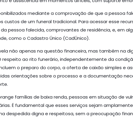
nto e assistência em momentos difíceis, com suporte emoci
sponibilizados mediante a comprovação de que a pessoa fal
s custos de um funeral tradicional. Para acessar esse recur
a pessoa falecida, comprovantes de residência, e, em a
ade, como o Cadastro Único (CadÚnico).
vela não apenas na questão financeira, mas também na di
respeito ao rito funerário, independentemente da condiçã
s incluem o preparo do corpo, a oferta de caixão simples e
ecidas orientações sobre o processo e a documentação nece
rte.
abrange famílias de baixa renda, pessoas em situação de vu
rárias. É fundamental que esses serviços sejam amplament
ma despedida digna e respeitosa, sem a preocupação finan