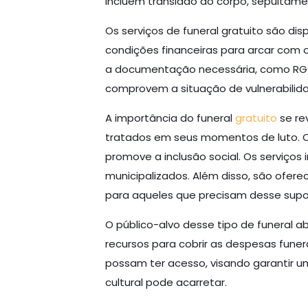
incluem translado do corpo, sepultame
Os serviços de funeral gratuito são di
condições financeiras para arcar com o
a documentação necessária, como RG d
comprovem a situação de vulnerabilid
A importância do funeral
gratuito
se re
tratados em seus momentos de luto. O 
promove a inclusão social. Os serviço
municipalizados. Além disso, são ofer
para aqueles que precisam desse supo
O público-alvo desse tipo de funeral 
recursos para cobrir as despesas fune
possam ter acesso, visando garantir u
cultural pode acarretar.