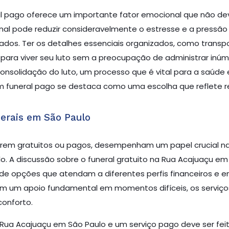
l pago oferece um importante fator emocional que não deve
nal pode reduzir consideravelmente o estresse e a pressã
dos. Ter os detalhes essenciais organizados, como transpo
ara viver seu luto sem a preocupação de administrar inúm
onsolidação do luto, um processo que é vital para a saúde 
 funeral pago se destaca como uma escolha que reflete re
erais em São Paulo
erem gratuitos ou pagos, desempenham um papel crucial n
. A discussão sobre o funeral gratuito na Rua Acajuaçu em 
e opções que atendam a diferentes perfis financeiros e em
cem um apoio fundamental em momentos difíceis, os servi
onforto.
a Rua Acajuaçu em São Paulo e um serviço pago deve ser fe