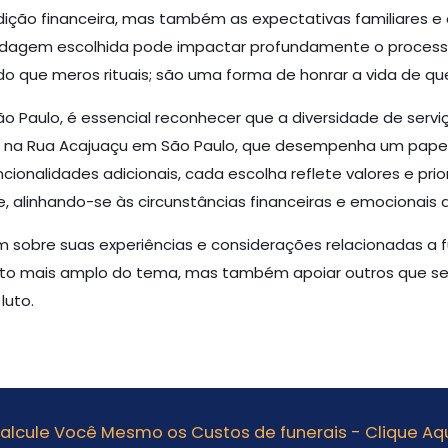
ção financeira, mas também as expectativas familiares e
ordagem escolhida pode impactar profundamente o processo
o que meros rituais; são uma forma de honrar a vida de que
ão Paulo, é essencial reconhecer que a diversidade de servi
 na Rua Acajuaçu em São Paulo, que desempenha um papel so
alidades adicionais, cada escolha reflete valores e prior
 alinhando-se às circunstâncias financeiras e emocionais d
m sobre suas experiências e considerações relacionadas a f
nto mais amplo do tema, mas também apoiar outros que s
luto.
alcule Você Mesmo os Custos de funerais - Clique Aqu