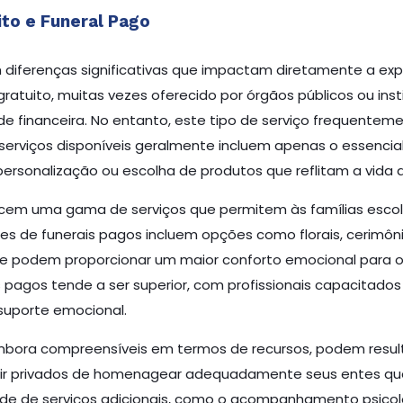
ito e Funeral Pago
m diferenças significativas que impactam diretamente a e
gratuito, muitas vezes oferecido por órgãos públicos ou insti
dade financeira. No entanto, este tipo de serviço frequen
erviços disponíveis geralmente incluem apenas o essencial
rsonalização ou escolha de produtos que reflitam a vida d
erecem uma gama de serviços que permitem às famílias esc
es de funerais pagos incluem opções como florais, cerimôn
e podem proporcionar um maior conforto emocional para os 
pagos tende a ser superior, com profissionais capacitado
 suporte emocional.
 embora compreensíveis em termos de recursos, podem resu
tir privados de homenagear adequadamente seus entes quer
e de serviços adicionais, como o acompanhamento psicoló