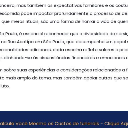
nceira, mas também as expectativas familiares e os costu
scolhida pode impactar profundamente o processo de desp
que meros rituais; são uma forma de honrar a vida de quem 
ão Paulo, é essencial reconhecer que a diversidade de servi
 na Rua Acotipa em São Paulo, que desempenha um papel soci
alidades adicionais, cada escolha reflete valores e prior
 alinhando-se às circunstâncias financeiras e emocionais d
m sobre suas experiências e considerações relacionadas a f
nto mais amplo do tema, mas também apoiar outros que s
luto.
alcule Você Mesmo os Custos de funerais - Clique Aqu