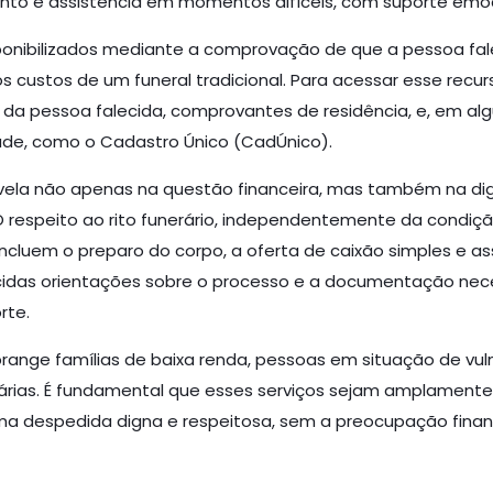
nto e assistência em momentos difíceis, com suporte emoci
sponibilizados mediante a comprovação de que a pessoa fal
s custos de um funeral tradicional. Para acessar esse recur
a pessoa falecida, comprovantes de residência, e, em a
ade, como o Cadastro Único (CadÚnico).
vela não apenas na questão financeira, mas também na di
respeito ao rito funerário, independentemente da condiçã
s incluem o preparo do corpo, a oferta de caixão simples e
ecidas orientações sobre o processo e a documentação nece
rte.
abrange famílias de baixa renda, pessoas em situação de vu
rárias. É fundamental que esses serviços sejam amplament
ma despedida digna e respeitosa, sem a preocupação finan