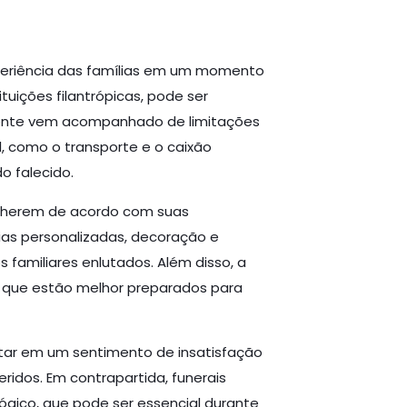
xperiência das famílias em um momento
tuições filantrópicas, pode ser
temente vem acompanhado de limitações
, como o transporte e o caixão
o falecido.
olherem de acordo com suas
ias personalizadas, decoração e
familiares enlutados. Além disso, a
s que estão melhor preparados para
ltar em um sentimento de insatisfação
idos. Em contrapartida, funerais
gico, que pode ser essencial durante