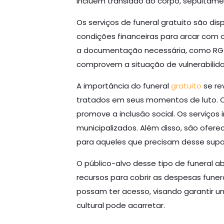
incluem translado do corpo, sepultame
Os serviços de funeral gratuito são di
condições financeiras para arcar com o
a documentação necessária, como RG d
comprovem a situação de vulnerabilid
A importância do funeral
gratuito
se re
tratados em seus momentos de luto. O 
promove a inclusão social. Os serviço
municipalizados. Além disso, são ofer
para aqueles que precisam desse supo
O público-alvo desse tipo de funeral 
recursos para cobrir as despesas fune
possam ter acesso, visando garantir u
cultural pode acarretar.