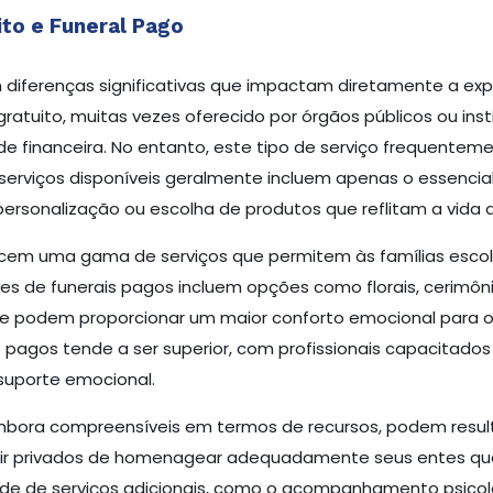
ito e Funeral Pago
m diferenças significativas que impactam diretamente a e
gratuito, muitas vezes oferecido por órgãos públicos ou insti
dade financeira. No entanto, este tipo de serviço frequen
erviços disponíveis geralmente incluem apenas o essencial
rsonalização ou escolha de produtos que reflitam a vida d
erecem uma gama de serviços que permitem às famílias esc
es de funerais pagos incluem opções como florais, cerimôn
e podem proporcionar um maior conforto emocional para os 
pagos tende a ser superior, com profissionais capacitado
 suporte emocional.
 embora compreensíveis em termos de recursos, podem resu
tir privados de homenagear adequadamente seus entes quer
e de serviços adicionais, como o acompanhamento psicoló