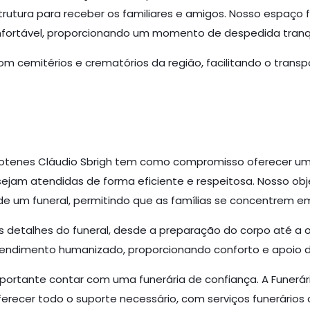
trutura para receber os familiares e amigos. Nosso espaço
fortável, proporcionando um momento de despedida tranqui
 cemitérios e crematórios da região, facilitando o transpo
totenes Cláudio Sbrigh tem como compromisso oferecer um 
ejam atendidas de forma eficiente e respeitosa. Nosso objet
e um funeral, permitindo que as famílias se concentrem em
 detalhes do funeral, desde a preparação do corpo até a 
tendimento humanizado, proporcionando conforto e apoio d
ortante contar com uma funerária de confiança. A Funerár
oferecer todo o suporte necessário, com serviços funerári