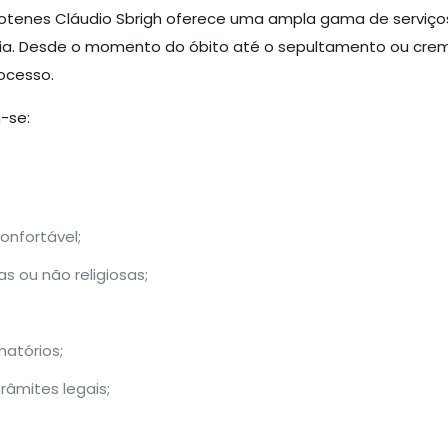
totenes Cláudio Sbrigh oferece uma ampla gama de serviços
ília. Desde o momento do óbito até o sepultamento ou cre
ocesso.
-se:
onfortável;
s ou não religiosas;
matórios;
âmites legais;