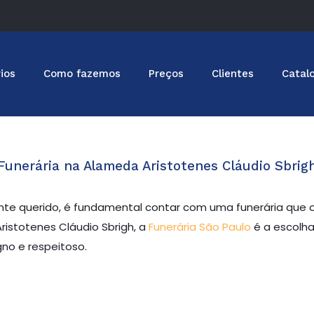
ios
Como fazemos
Preços
Clientes
Catal
Funerária na Alameda Aristotenes Cláudio Sbrig
e querido, é fundamental contar com uma funerária que of
ristotenes Cláudio Sbrigh, a
Funerária São Paulo
é a escolha
no e respeitoso.