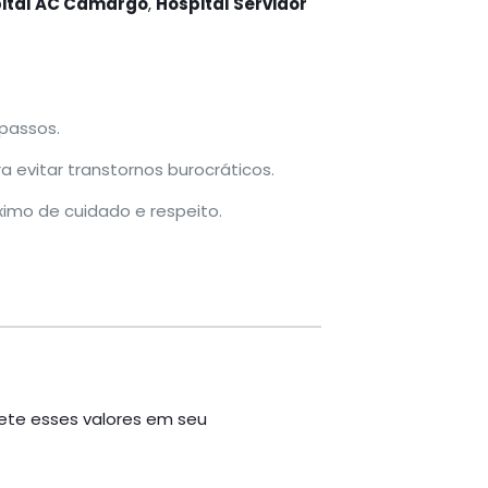
ital AC Camargo
,
Hospital Servidor
 passos.
evitar transtornos burocráticos.
imo de cuidado e respeito.
lete esses valores em seu