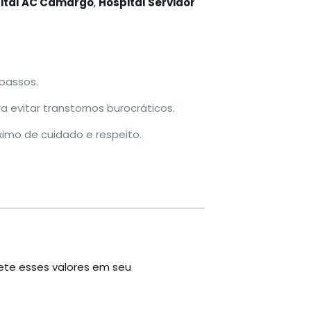
ital AC Camargo
,
Hospital Servidor
 passos.
evitar transtornos burocráticos.
imo de cuidado e respeito.
ete esses valores em seu