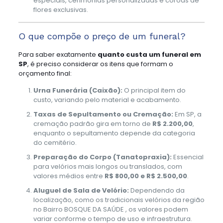
especiais, cerimônias personalizadas e coroas de
flores exclusivas.
O que compõe o preço de um funeral?
Para saber exatamente
quanto custa um funeral em
SP
, é preciso considerar os itens que formam o
orçamento final:
Urna Funerária (Caixão):
O principal item do
custo, variando pelo material e acabamento.
Taxas de Sepultamento ou Cremação:
Em SP, a
cremação padrão gira em torno de
R$ 2.200,00
,
enquanto o sepultamento depende da categoria
do cemitério.
Preparação do Corpo (Tanatopraxia):
Essencial
para velórios mais longos ou translados, com
valores médios entre
R$ 800,00 e R$ 2.500,00
.
Aluguel de Sala de Velório:
Dependendo da
localização, como os tradicionais velórios da região
no Bairro BOSQUE DA SAÚDE , os valores podem
variar conforme o tempo de uso e infraestrutura.