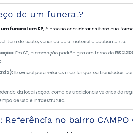
eço de um funeral?
 um funeral em SP
, é preciso considerar os itens que form
pal item do custo, variando pelo material e acabamento.
mação:
Em SP, a cremação padrão gira em torno de
R$ 2.20
o.
xia):
Essencial para velórios mais longos ou translados, c
endo da localização, como os tradicionais velórios da reg
empo de uso e infraestrutura.
a: Referência no bairro CAMP