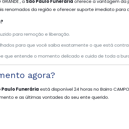
O GRANDE , a
São Paulo Funerária
oferece a vantagem da pr
s renomados da região e oferecer suporte imediato para as 
a?
zido para remoção e liberação.
hados para que você saiba exatamente o que está contra
 que entende o momento delicado e cuida de toda a buro
mento agora?
 Paulo Funerária
está disponível 24 horas no Bairro CAM
amento e as últimas vontades do seu ente querido.