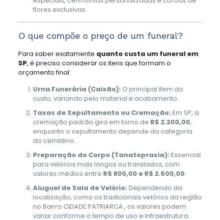
especiais, cerimônias personalizadas e coroas de
flores exclusivas.
O que compõe o preço de um funeral?
Para saber exatamente
quanto custa um funeral em
SP
, é preciso considerar os itens que formam o
orçamento final:
Urna Funerária (Caixão):
O principal item do
custo, variando pelo material e acabamento.
Taxas de Sepultamento ou Cremação:
Em SP, a
cremação padrão gira em torno de
R$ 2.200,00
,
enquanto o sepultamento depende da categoria
do cemitério.
Preparação do Corpo (Tanatopraxia):
Essencial
para velórios mais longos ou translados, com
valores médios entre
R$ 800,00 e R$ 2.500,00
.
Aluguel de Sala de Velório:
Dependendo da
localização, como os tradicionais velórios da região
no Bairro CIDADE PATRIARCA , os valores podem
variar conforme o tempo de uso e infraestrutura.