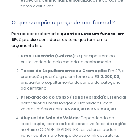
especiais, cerimônias personalizadas e coroas de
flores exclusivas.
O que compõe o preço de um funeral?
Para saber exatamente
quanto custa um funeral em
SP
, é preciso considerar os itens que formam o
orçamento final:
Urna Funerária (Caixão):
O principal item do
custo, variando pelo material e acabamento.
Taxas de Sepultamento ou Cremação:
Em SP, a
cremação padrão gira em torno de
R$ 2.200,00
,
enquanto o sepultamento depende da categoria
do cemitério.
Preparação do Corpo (Tanatopraxia):
Essencial
para velórios mais longos ou translados, com
valores médios entre
R$ 800,00 e R$ 2.500,00
.
Aluguel de Sala de Velório:
Dependendo da
localização, como os tradicionais velórios da região
no Bairro CIDADE TIRADENTES , os valores podem
variar conforme o tempo de uso e infraestrutura.