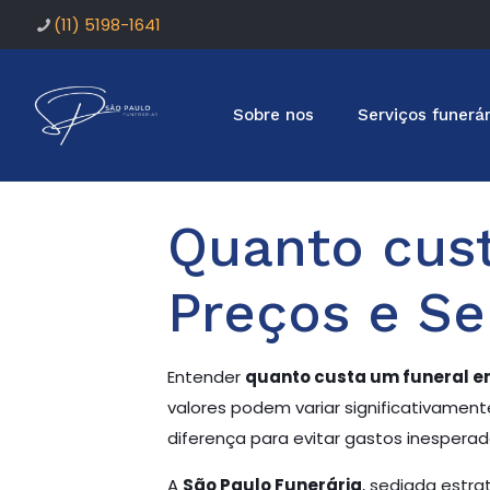
(11) 5198-1641
Sobre nos
Serviços funerár
Quanto cust
Preços e Se
Entender
quanto custa um funeral e
valores podem variar significativamen
diferença para evitar gastos inesperad
A
São Paulo Funerária
, sediada estr