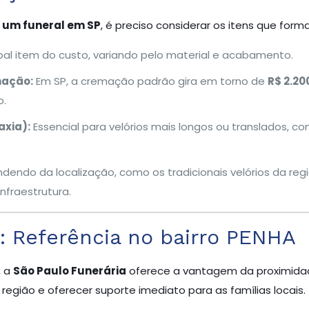
 um funeral em SP
, é preciso considerar os itens que form
pal item do custo, variando pelo material e acabamento.
mação:
Em SP, a cremação padrão gira em torno de
R$ 2.20
o.
xia):
Essencial para velórios mais longos ou translados, c
endo da localização, como os tradicionais velórios da regi
nfraestrutura.
: Referência no bairro PENHA
, a
São Paulo Funerária
oferece a vantagem da proximidade
egião e oferecer suporte imediato para as famílias locais.