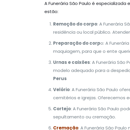
A Funerária São Paulo é especializada 
estão:
Remoção do corpo
: A Funerária S
residência ou local público. Atende
Preparação do corp
o: A Funerári
maquiagem, para que o ente queri
Urnas e caixões
: A Funerária São
modelo adequado para a despedida 
Perus
Velório
: A Funerária São Paulo ofer
cemitérios e igrejas. Oferecemos 
Cortejo
: A Funerária São Paulo po
sepultamento ou cremação.
Cremação
: A Funerária São Paulo 