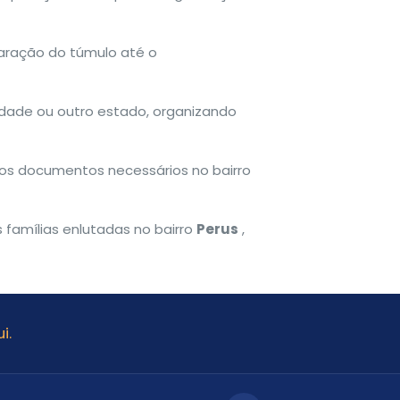
aração do túmulo até o
cidade ou outro estado, organizando
tros documentos necessários no bairro
 famílias enlutadas no bairro
Perus
,
i.