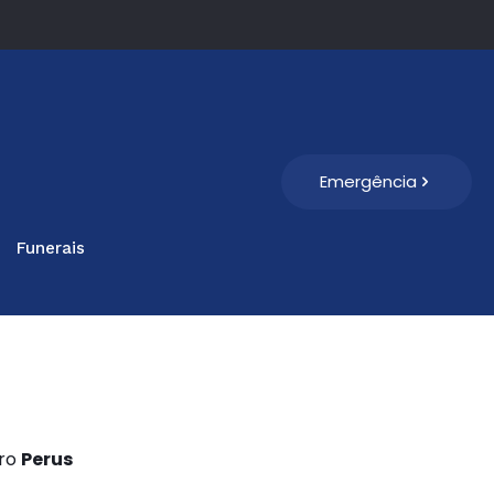
Emergência
Funerais
s
rro
Perus