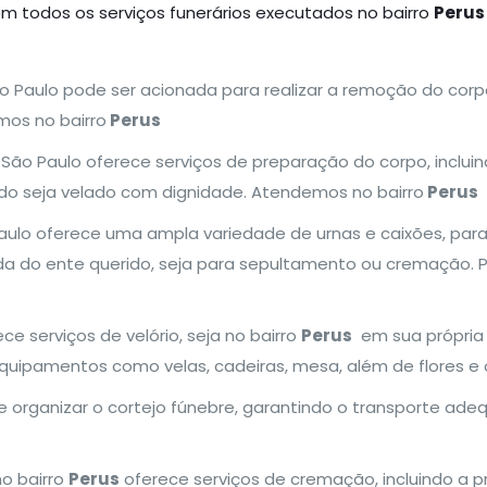
em todos os serviços funerários executados no bairro
Perus
ão Paulo pode ser acionada para realizar a remoção do corpo
mos no bairro
Perus
a São Paulo oferece serviços de preparação do corpo, inclui
do seja velado com dignidade. Atendemos no bairro
Perus
 Paulo oferece uma ampla variedade de urnas e caixões, par
do ente querido, seja para sepultamento ou cremação. Par
ece serviços de velório, seja no bairro
Perus
em sua própria 
equipamentos como velas, cadeiras, mesa, além de flores 
de organizar o cortejo fúnebre, garantindo o transporte ade
no bairro
Perus
oferece serviços de cremação, incluindo a 