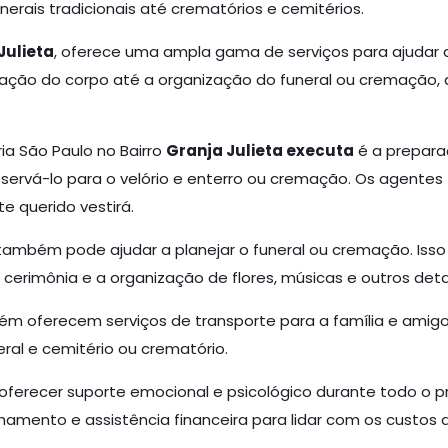
erais tradicionais até crematórios e cemitérios.
Julieta
, oferece uma ampla gama de serviços para ajudar a
paração do corpo até a organização do funeral ou cremação,
ia São Paulo no Bairro
Granja Julieta executa
é a preparaç
rvá-lo para o velório e enterro ou cremação. Os agentes
e querido vestirá.
ambém pode ajudar a planejar o funeral ou cremação. Isso i
de cerimônia e a organização de flores, músicas e outros deta
bém oferecem serviços de transporte para a família e amig
neral e cemitério ou crematório.
erecer suporte emocional e psicológico durante todo o proc
mento e assistência financeira para lidar com os custos a