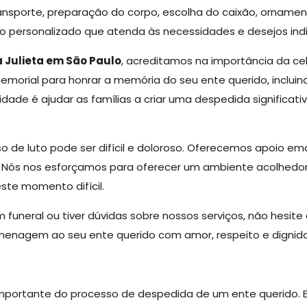
 transporte, preparação do corpo, escolha do caixão, orn
personalizado que atenda às necessidades e desejos indiv
 Julieta em São Paulo
, acreditamos na importância da c
orial para honrar a memória do seu ente querido, incluindo 
de é ajudar as famílias a criar uma despedida significativa
 de luto pode ser difícil e doloroso. Oferecemos apoio e
cil. Nós nos esforçamos para oferecer um ambiente acolhedor
ste momento difícil.
 funeral ou tiver dúvidas sobre nossos serviços, não hesit
omenagem ao seu ente querido com amor, respeito e dignid
importante do processo de despedida de um ente querido. 