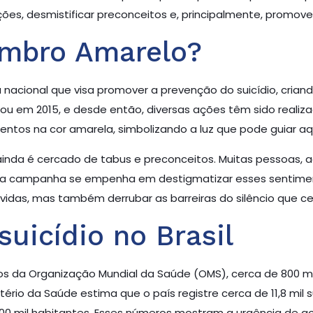
ões, desmistificar preconceitos e, principalmente, promove
embro Amarelo?
cional que visa promover a prevenção do suicídio, crian
çou em 2015, e desde então, diversas ações têm sido realiz
tos na cor amarela, simbolizando a luz que pode guiar aq
 ainda é cercado de tabus e preconceitos. Muitas pessoas,
so, a campanha se empenha em destigmatizar esses sentime
 vidas, mas também derrubar as barreiras do silêncio que 
uicídio no Brasil
os da Organização Mundial da Saúde (OMS), cerca de 800 m
tério da Saúde estima que o país registre cerca de 11,8 mil 
0 mil habitantes. Esses números mostram a urgência de aç