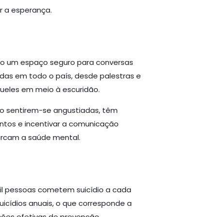
r a esperança.
do um espaço seguro para conversas
adas em todo o país, desde palestras e
ueles em meio à escuridão.
 ao sentirem-se angustiadas, têm
ntos e incentivar a comunicação
cercam a saúde mental.
il pessoas cometem suicídio a cada
suicídios anuais, o que corresponde a
ões efetivas de prevenção.