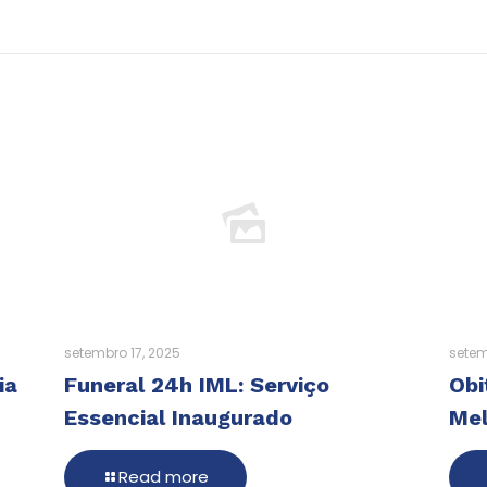
setembro 17, 2025
setem
ia
Funeral 24h IML: Serviço
Obi
Essencial Inaugurado
Mel
Read more