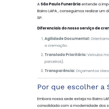
A
São Paulo Funerária
entende a impor
Bairro LAPA , conseguimos realizar um 
SP.
Diferenciais do nosso serviço de cr
Agilidade Documental:
Orientamos
a cremação.
Translado Prioritário:
Veículos mo
parceiros).
Transparência:
Orçamentos claros 
Por que escolher a 
Embora nossa sede esteja no Bairro LA
consolidada com a modernidade dos s