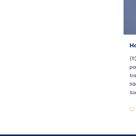
H
(1
pa
tr
Sã
So