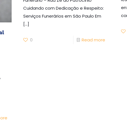
Funerario – Rua Zé do Patrocínio
en
Cuidando com Dedicação e Respeito:
co
Serviços Funerários em São Paulo Em
[…]
al
0
Read more
o
ore