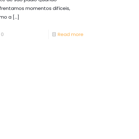
frentamos momentos difíceis,
mo a
[…]
0
Read more