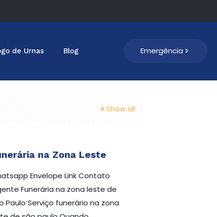
Emergência
ogo de Urnas
Blog
Show all
nerária na Zona Leste
atsapp Envelope Link Contato
gente Funerária na zona leste de
o Paulo Serviço funerário na zona
ste de são paulo Quando