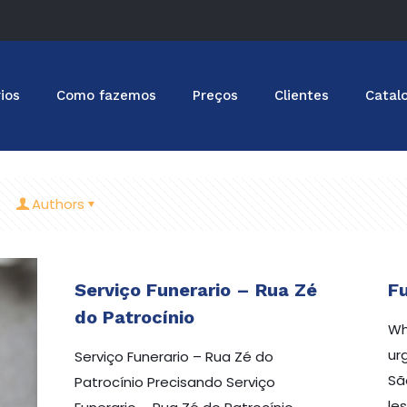
ios
Como fazemos
Preços
Clientes
Catal
Authors
Serviço Funerario – Rua Zé
Fu
do Patrocínio
Wh
ur
Serviço Funerario – Rua Zé do
Sã
Patrocínio Precisando Serviço
le